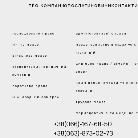
ПРО КОМПАНІЮ
ПОСЛУГИ
НОВИНИ
КОНТАКТИ
господарське право
адміністративні справи
митне право
представництво в судах усіх
інстанцій
військове право
цивільне право / сімейні і с
абонентський юридичний
спори
супровід
кримінальні справи та еконо
податкове право
злочини
міжнародний арбітраж
трудове право
фармацевтичне та медичне 
+38(066)-167-68-50
+38(063)-873-02-73