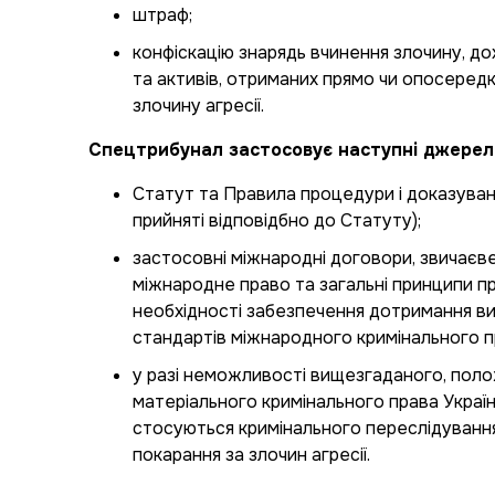
штраф;
конфіскацію знарядь вчинення злочину, до
та активів, отриманих прямо чи опосеред
злочину агресії.
Спецтрибунал застосовує наступні джерел
Статут та Правила процедури і доказуван
прийняті відповідбно до Статуту);
застосовні міжнародні договори, звичаєв
міжнародне право та загальні принципи пр
необхідності забезпечення дотримання в
стандартів міжнародного кримінального п
у разі неможливості вищезгаданого, пол
матеріального кримінального права Україн
стосуються кримінального переслідуванн
покарання за злочин агресії.