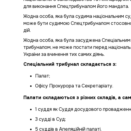
для виконання Спецтрибуналом його мандата.
Жодна особа, яка була судима національним су
може бути судимою Спецтрибуналом стосовно
дій.
Жодна особа, яка була засуджена Спеціальним
трибуналом, не може постати перед націонал
України за вчинення тих самих діянь.
Спеціальний трибунал складається з:
Палат;
Офісу Прокурора та Секретаріату.
Палати складаються з різних складів, а сам
1 суддя як Суддя досудового провадженн
3 судді в Суд;
5 суддів в Апеляційній палаті.