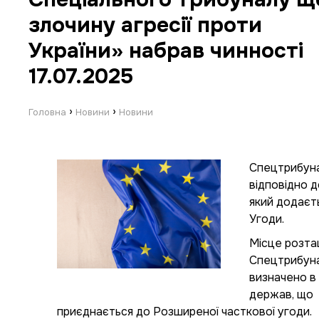
злочину агресії проти
України» набрав чинності
17.07.2025
›
›
Головна
Новини
Новини
Спецтрибуна
відповідно д
який додаєть
Угоди.
Місце розт
Спецтрибун
визначено в 
держав, що
приєднається до Розширеної часткової угоди.